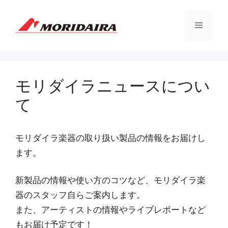
コ
ン
メ
テ
ン
ツ
ニ
へ
ス
モリダイラニュースについ
ュ
キ
て
ッ
プ
ー
モリダイラ楽器の取り扱い製品の情報をお届けし
ます。
新製品の情報や使い方のコツなど、モリダイラ楽
器のスタッフ自らご案内します。
また、アーティストの情報やライブレポートなど
もお届け予定です！