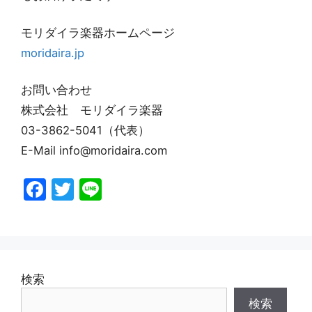
モリダイラ楽器ホームページ
moridaira.jp
お問い合わせ
株式会社 モリダイラ楽器
03-3862-5041（代表）
E-Mail info@moridaira.com
F
T
Li
a
w
n
c
itt
e
e
er
b
検索
o
検索