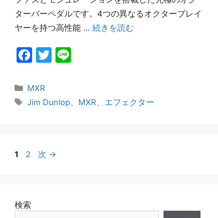
ターバーペダルです。4つの異なるオクターブレイ
ヤーを持つ高性能 …
続きを読む
F
T
Li
a
w
n
c
itt
e
カ
MXR
e
er
テ
タ
Jim Dunlop
、
MXR
、
エフェクター
ゴ
グ
b
リ
o
ー
o
ペ
ペ
1
2
次
→
k
ー
ー
ジ
ジ
検索