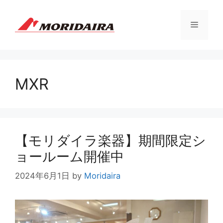
コ
ン
メ
テ
ン
ツ
ニ
へ
ス
MXR
ュ
キ
ッ
プ
ー
【モリダイラ楽器】期間限定シ
ョールーム開催中
2024年6月1日
by
Moridaira