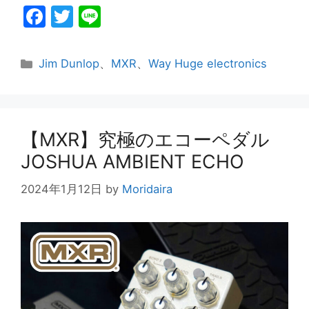
F
T
Li
a
w
n
c
itt
e
カ
Jim Dunlop
、
MXR
、
Way Huge electronics
e
er
テ
ゴ
b
リ
o
ー
【MXR】究極のエコーペダル
o
JOSHUA AMBIENT ECHO
k
2024年1月12日
by
Moridaira