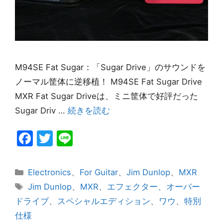
M94SE Fat Sugar：「Sugar Drive」のサウンドを
ノーマル筐体に逆移植！ M94SE Fat Sugar Drive
MXR Fat Sugar Driveは、ミニ筐体で好評だった
Sugar Driv …
続きを読む
F
T
Li
a
w
n
c
itt
e
カ
Electronics
、
For Guitar
、
Jim Dunlop
、
MXR
e
er
テ
タ
Jim Dunlop
、
MXR
、
エフェクター
、
オーバー
ゴ
グ
b
ドライブ
、
スペシャルエディション
、
ワウ
、
特別
リ
o
仕様
ー