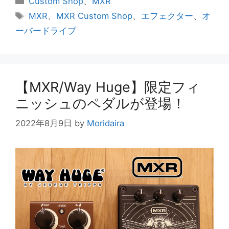
Custom Shop
、
MXR
e
er
テ
タ
MXR
、
MXR Custom Shop
、
エフェクター
、
オ
ゴ
グ
b
ーバードライブ
リ
o
ー
o
k
【MXR/Way Huge】限定フィ
ニッシュのペダルが登場！
2022年8月9日
by
Moridaira