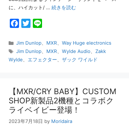
に、ハイカット/ …
続きを読む
F
T
Li
a
w
n
c
itt
e
カ
Jim Dunlop
、
MXR
、
Way Huge electronics
e
er
テ
タ
Jim Dunlop
、
MXR
、
Wylde Audio
、
Zakk
ゴ
グ
b
Wylde
、
エフェクター
、
ザック ワイルド
リ
o
ー
o
k
【MXR/CRY BABY】CUSTOM
SHOP新製品2機種とコラボク
ライベイビー登場！
2023年7月18日
by
Moridaira