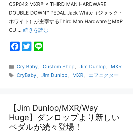
CSP042 MXR® × THIRD MAN HARDWARE
DOUBLE DOWN™ PEDAL Jack White（ジャック・
ホワイト）が主宰するThird Man HardwareとMXR
CU …
続きを読む
F
T
Li
a
w
n
c
itt
e
カ
Cry Baby
、
Custom Shop
、
Jim Dunlop
、
MXR
e
er
テ
タ
CryBaby
、
Jim Dunlop
、
MXR
、
エフェクター
ゴ
グ
b
リ
o
ー
o
【Jim Dunlop/MXR/Way
k
Huge】ダンロップより新しい
ペダルが続々登場！