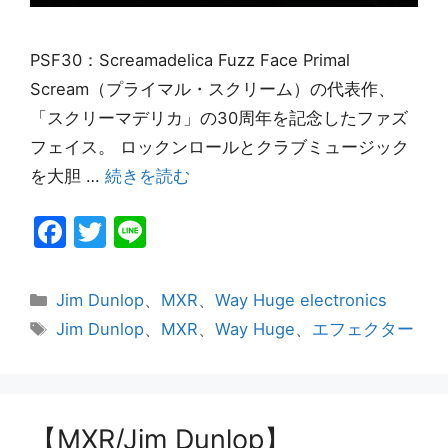
PSF30：Screamadelica Fuzz Face Primal
Scream（プライマル・スクリーム）の代表作、
「スクリーマデリカ」の30周年を記念したファズ
フェイス。 ロックンロールとクラブミュージック
を大胆 …
続きを読む
F
T
Li
a
w
n
c
itt
e
カ
Jim Dunlop
、
MXR
、
Way Huge electronics
e
er
テ
タ
Jim Dunlop
、
MXR
、
Way Huge
、
エフェクター
ゴ
グ
b
リ
o
ー
o
【MXR/Jim Dunlop】