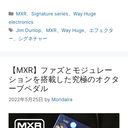
a
w
n
c
itt
e
カ
MXR
、
Signature series
、
Way Huge
e
er
テ
electronics
ゴ
b
タ
Jim Dunlop
、
MXR
、
Way Huge
、
エフェクタ
リ
グ
o
ー
、
シグネチャー
ー
o
k
【MXR】ファズとモジュレー
ションを搭載した究極のオクタ
ーブペダル
2022年5月25日
by
Moridaira