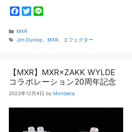
F
T
Li
a
w
n
c
itt
e
カ
MXR
e
er
テ
タ
Jim Dunlop
、
MXR
、
エフェクター
ゴ
グ
b
リ
o
ー
o
【MXR】MXR×ZAKK WYLDE
k
コラボレーション20周年記念
2023年12月4日
by
Moridaira