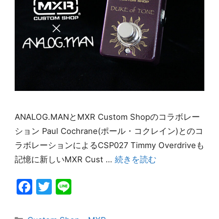
ANALOG.MANとMXR Custom Shopのコラボレー
ション Paul Cochrane(ポール・コクレイン)とのコ
ラボレーションによるCSP027 Timmy Overdriveも
記憶に新しいMXR Cust …
続きを読む
F
T
Li
a
w
n
c
itt
e
カ