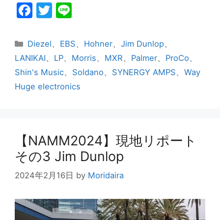
F
T
Li
a
w
n
c
itt
e
カ
Diezel
、
EBS
、
Hohner
、
Jim Dunlop
、
e
er
テ
LANIKAI
、
LP
、
Morris
、
MXR
、
Palmer
、
ProCo
、
ゴ
b
Shin's Music
、
Soldano
、
SYNERGY AMPS
、
Way
リ
o
Huge electronics
ー
o
k
【NAMM2024】現地リポート
その3 Jim Dunlop
2024年2月16日
by
Moridaira