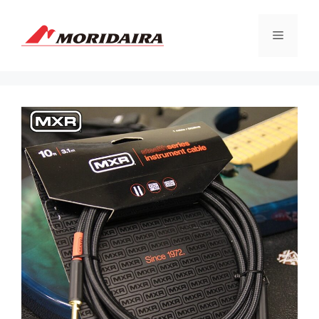
コ
ン
メ
テ
ン
ツ
ニ
へ
ス
ュ
キ
ッ
プ
ー