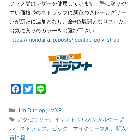
フック部はレザーを使用しています。手に取りや
すい価格帯のストラップに新色のグレーとグリー
ンが新たに追加となり、全6色展開となりました。
お気に入りのカラーをお選び下さい。
https://moridaira.jp/posts/jdunlop-poly-strap
F
T
Li
a
w
n
c
itt
e
カ
Jim Dunlop
、
MXR
e
er
テ
タ
アクセサリー
、
インストゥルメンタルケーブ
ゴ
グ
b
ル
、
ストラップ
、
ピック
、
マイクケーブル
、
新入
リ
o
荷情報
ー