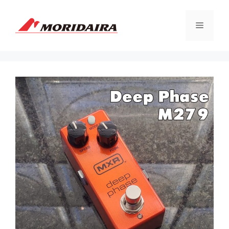
コ
ン
メ
テ
ン
ツ
ニ
へ
ス
ュ
キ
ッ
プ
ー