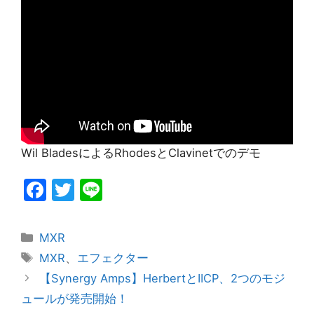
Wil BladesによるRhodesとClavinetでのデモ
F
T
Li
a
w
n
c
itt
e
カ
MXR
e
er
テ
タ
MXR
、
エフェクター
ゴ
グ
b
【Synergy Amps】HerbertとIICP、2つのモジ
リ
o
ュールが発売開始！
ー