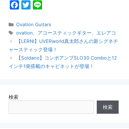
F
T
Li
a
w
n
c
itt
e
カ
Ovation Guitars
e
er
テ
タ
ovation
、
アコースティックギター
、
エレアコ
ゴ
グ
b
【LERNI】UVERworld真太郎さんの新シグネチ
リ
o
ャースティック登場！
ー
o
【Soldano】コンボアンプSLO30 Comboと12
インチ1発搭載のキャビネットが登場！
k
検索
検索