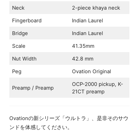
Neck
2-piece khaya neck
Fingerboard
Indian Laurel
Bridge
Indian Laurel
Scale
41.35mm
Nut Width
42.8 mm
Peg
Ovation Original
OCP-2000 pickup, K-
Preamp / Preamp
21CT preamp
Ovationの新シリーズ「ウルトラ」、是非そのサウ
ンドを体感してください。