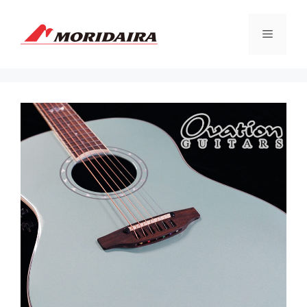
コ
ン
メ
テ
ン
ツ
ニ
へ
ス
ュ
キ
ッ
プ
ー