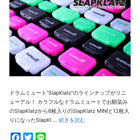
ドラムミュート”SlapKlatz”のラインナップがリニ
ューアル！ カラフルなドラムミュートでお馴染み
のSlapKlatzから6枚入りのSlapKlatz MINIと12枚入
りになったSlapKl …
続きを読む
F
T
Li