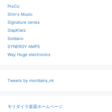
ProCo
Shin's Music
Signature series
SlapKlatz
Soldano
SYNERGY AMPS
Way Huge electronics
Tweets by moridaira_mi
モリダイラ楽器ホームページ