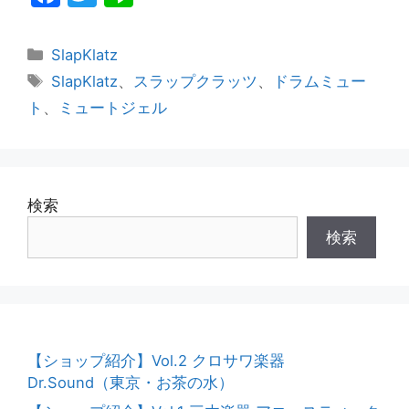
a
w
n
c
itt
e
カ
SlapKlatz
e
er
テ
タ
SlapKlatz
、
スラップクラッツ
、
ドラムミュー
ゴ
グ
b
ト
、
ミュートジェル
リ
o
ー
o
k
検索
検索
【ショップ紹介】Vol.2 クロサワ楽器
Dr.Sound（東京・お茶の水）