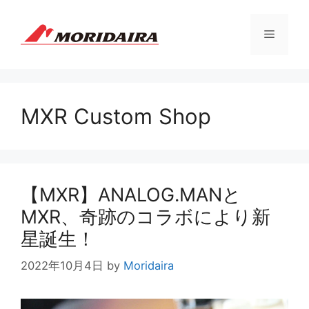
コ
ン
メ
テ
ン
ツ
ニ
へ
ス
MXR Custom Shop
ュ
キ
ッ
プ
ー
【MXR】ANALOG.MANと
MXR、奇跡のコラボにより新
星誕生！
2022年10月4日
by
Moridaira