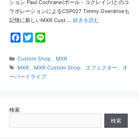
ション Paul Cochrane(ポール・コクレイン)とのコ
ラボレーションによるCSP027 Timmy Overdriveも
記憶に新しいMXR Cust …
続きを読む
F
T
Li
a
w
n
c
itt
e
カ
Custom Shop
、
MXR
e
er
テ
タ
MXR
、
MXR Custom Shop
、
エフェクター
、
オ
ゴ
グ
b
ーバードライブ
リ
o
ー
o
k
検索
検索