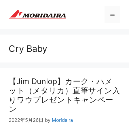
コ
ン
メ
テ
ン
ツ
ニ
へ
ス
Cry Baby
ュ
キ
ッ
プ
ー
【Jim Dunlop】カーク・ハメ
ット（メタリカ）直筆サイン入
りワウプレゼントキャンペー
ン
2022年5月26日
by
Moridaira