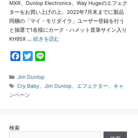
MXR、Dunlop Electronics、Way Hugeのエフェク
ターをお買い上げの上、2022年7月末までに製品
同梱の「マイ・モリダイラ」ユーザー登録を行う
と抽選で1名様にカーク・ハメット直筆サイン入り
KH95X …
続きを読む
F
T
Li
a
w
n
c
itt
e
カ
Jim Dunlop
e
er
テ
タ
Cry Baby
、
Jim Dunlop
、
エフェクター
、
キャ
ゴ
グ
b
ンペーン
リ
o
ー
o
k
検索